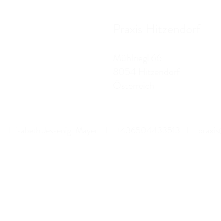
Praxis Hitzendorf
Mühlriegl 66
8054 Hitzendorf
Österreich
Elisabeth Jessenig-Mayer I +436504433513 I
praxis