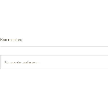
Kommentare
Kommentar verfassen...
Frühlingsge
Der Stimme deines Körpers
lauschen