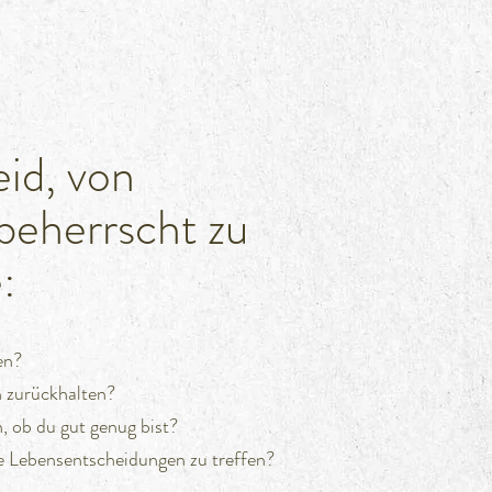
eid, von
eherrscht zu
:
en?
n zurückhalten?
n, ob du gut genug bist?
ge Lebensentscheidungen zu treffen?