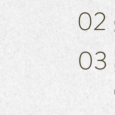
02
03